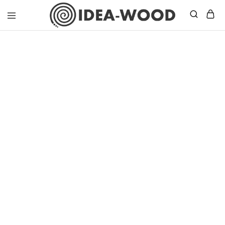
Idea
Wood
–
Masif
Mobilya