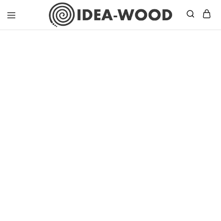
Idea
Wood
–
Masif
Mobilya