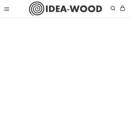
Idea
Wood
–
Masif
Mobilya