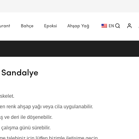
urant
Bahçe
Epoksi
Ahşap Yağ
EN
 Sandalye
skelet.
en renk ahşap yağı veya cila uygulanabilir.
ş ve deri ile döşenebilir.
çalışma günü sürebilir.
e talebiniz için lütfen bizimle iletişime geçin.