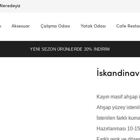
Neredeyiz
ı
Aksesuar
Çalışma Odası
Yatak Odası
Cafe Resta
YENI SEZON ÜRÜNLERDE 20% INDIRIM
İskandinav
Kayın masif ahşap i
Ahşap yüzey istenil
İstenilen farklı kuma
Hazırlanması 10-15 
Farklı renk ve döşem