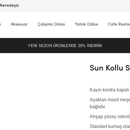
Neredeyiz
ı
Aksesuar
Çalışma Odası
Yatak Odası
Cafe Resta
YENI SEZON ÜRÜNLERDE 20% INDIRIM
Sun Kollu 
Kayın kontra kapalı 
Ayakları masif meşe
bağlıdır.
Ahşap yüzey istenil
Standart kumaş olar