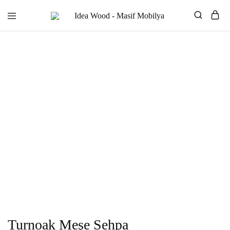
Idea
Wood
–
Masif
Mobilya
Turnoak Meşe Sehpa