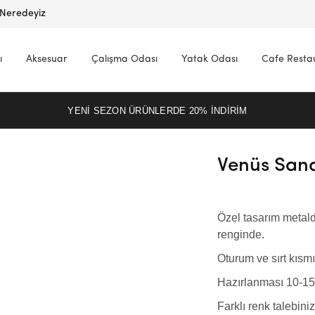
Neredeyiz
ı
Aksesuar
Çalışma Odası
Yatak Odası
Cafe Resta
YENI SEZON ÜRÜNLERDE 20% INDIRIM
Venüs San
Özel tasarım metalde
renginde.
Oturum ve sırt kısmı
Hazırlanması 10-15 
Farklı renk talebiniz